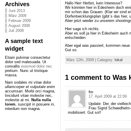
Archives
Hallo Herr Herbst, kein Interesse?
Wir könnten hier in Edesheim doch eini
Juni 2013
mir schon das Grauen. (Klar wir sind 
März 2009
Dorfentwicklungsplan (gibt´s das hier, 
Aber jetzt wieder zu unserem shootings
Februar 2009
August 2008
Hier sage ich nichts.
Juli 2008
Aber es soll ja hier in Edesheim auch 
entscheiden.
A sample text
Aber egal was passiert, kommen neue 
widget
Gut so.
Etiam pulvinar consectetur
März 12th, 2009 | Category:
lokal
dolor sed malesuada. Ut
convallis
euismod dolor nec
pretium. Nunc ut tristique
massa.
1 comment to Was 
Nam sodales mi vitae dolor
ullamcorper et vulputate enim
accumsan
. Morbi orci magna,
fm
tincidunt vitae molestie nec,
17. April 2009 at 22:09
molestie at mi.
Nulla nulla
Update: Der, der vielleic
lorem
, suscipit in posuere in,
Frau Sigrid Schwedhelm-
interdum non magna.
mobilisiert. Gut so!!